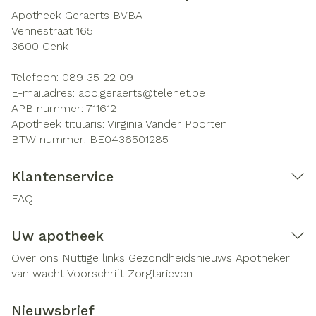
Apotheek Geraerts BVBA
Vennestraat 165
3600
Genk
Telefoon:
089 35 22 09
E-mailadres:
apo.geraerts@
telenet.be
APB nummer:
711612
Apotheek titularis:
Virginia Vander Poorten
BTW nummer:
BE0436501285
Klantenservice
FAQ
Uw apotheek
Over ons
Nuttige links
Gezondheidsnieuws
Apotheker
van wacht
Voorschrift
Zorgtarieven
Nieuwsbrief