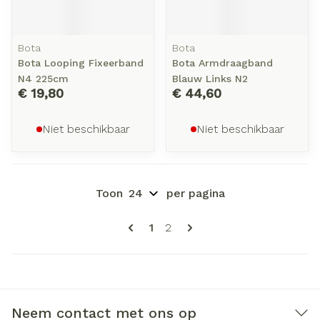
Bota
Bota
Bota Looping Fixeerband
Bota Armdraagband
N4 225cm
Blauw Links N2
€ 19,80
€ 44,60
Niet beschikbaar
Niet beschikbaar
Toon
per pagina
Pagina's
U lees momenteel pagina
Pagina
1
2
Neem contact met ons op