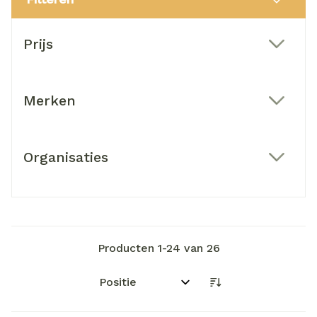
Doorgaan naar productlijst
Prijs
filter
Merken
filter
Organisaties
filter
Producten
1
-
24
van
26
Sorteer op: