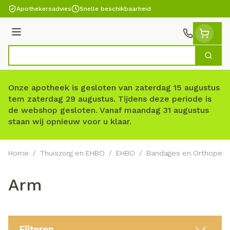
Ga naar de inhoud
Apothekersadvies
Snelle beschikbaarheid
Menu
Zoek
Product, merk, categorie...
Onze apotheek is gesloten van zaterdag 15 augustus
tem zaterdag 29 augustus. Tijdens deze periode is
de webshop gesloten. Vanaf maandag 31 augustus
staan wij opnieuw voor u klaar.
Home
/
Thuiszorg en EHBO
/
EHBO
/
Bandages en Orthopedi
Arm
Filteren