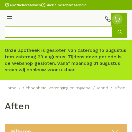
Ga naar de inhoud
Apothekersadvies
Snelle beschikbaarheid
Menu
Zoek
Product, merk, categorie...
Onze apotheek is gesloten van zaterdag 15 augustus
tem zaterdag 29 augustus. Tijdens deze periode is
de webshop gesloten. Vanaf maandag 31 augustus
staan wij opnieuw voor u klaar.
Home
/
Schoonheid, verzorging en hygiëne
/
Mond
/
Aften
Aften
Filteren