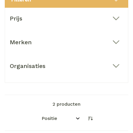
Doorgaan naar productlijst
Prijs
filter
Merken
filter
Organisaties
filter
2
producten
Sorteer op: