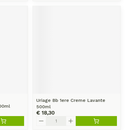
erende
Parfums en
geurproducten
CBD
Uriage Bb 1ere Creme Lavante
200ml
500ml
€ 18,30
Aantal