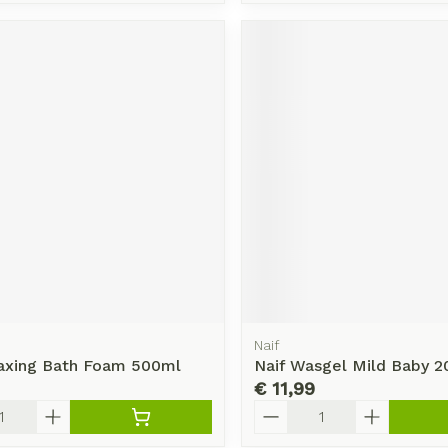
rging
Supplementen
Insectenw
middelen
n
Mondmaskers
issen
-
id
d
Zelfbruiner
Scheren
Naif
laxing Bath Foam 500ml
Naif Wasgel Mild Baby 
€ 11,99
Aantal