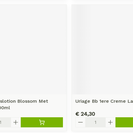
slotion Blossom Met
Uriage Bb 1ere Creme La
00ml
€ 24,30
Aantal