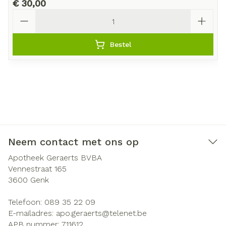
€ 30,00
Aantal
Bestel
Neem contact met ons op
Apotheek Geraerts BVBA
Vennestraat 165
3600
Genk
Telefoon:
089 35 22 09
E-mailadres:
apo.geraerts@
telenet.be
APB nummer:
711612