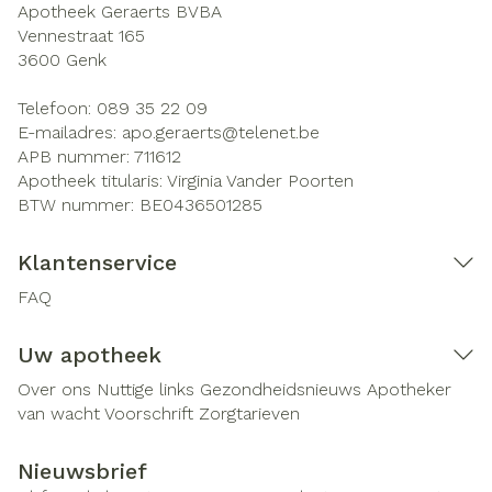
Apotheek Geraerts BVBA
Vennestraat 165
3600
Genk
Telefoon:
089 35 22 09
E-mailadres:
apo.geraerts@
telenet.be
APB nummer:
711612
Apotheek titularis:
Virginia Vander Poorten
BTW nummer:
BE0436501285
Klantenservice
FAQ
Uw apotheek
Over ons
Nuttige links
Gezondheidsnieuws
Apotheker
van wacht
Voorschrift
Zorgtarieven
Nieuwsbrief