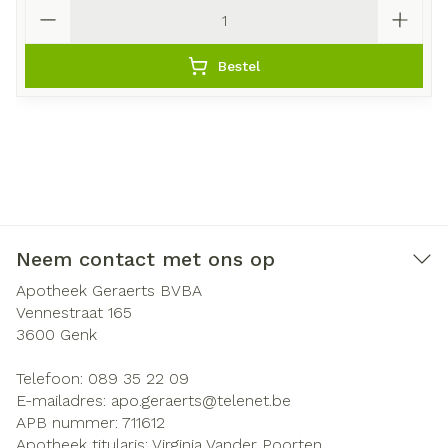
Aantal
Bestel
Neem contact met ons op
Apotheek Geraerts BVBA
Vennestraat 165
3600
Genk
Telefoon:
089 35 22 09
E-mailadres:
apo.geraerts@
telenet.be
APB nummer:
711612
Apotheek titularis:
Virginia Vander Poorten