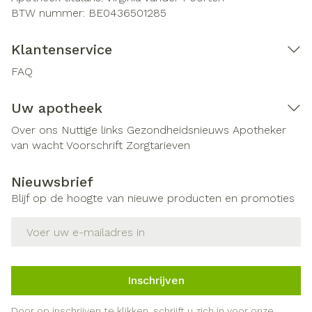
BTW nummer:
BE0436501285
Klantenservice
FAQ
Uw apotheek
Over ons
Nuttige links
Gezondheidsnieuws
Apotheker
van wacht
Voorschrift
Zorgtarieven
Nieuwsbrief
Blijf op de hoogte van nieuwe producten en promoties
E-mail adres
Inschrijven
Door op inschrijven te klikken, schrijft u zich in voor onze