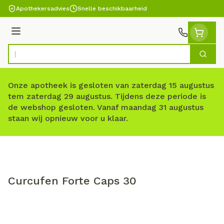
Ga naar de inhoud
Apothekersadvies
Snelle beschikbaarheid
Menu
Zoek
Product, merk, categorie...
Onze apotheek is gesloten van zaterdag 15 augustus
tem zaterdag 29 augustus. Tijdens deze periode is
de webshop gesloten. Vanaf maandag 31 augustus
staan wij opnieuw voor u klaar.
Curcufen Forte Caps 30