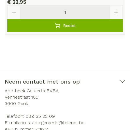
€ 22,95
Aantal
Bestel
Neem contact met ons op
Apotheek Geraerts BVBA
Vennestraat 165
3600
Genk
Telefoon:
089 35 22 09
E-mailadres:
apo.geraerts@
telenet.be
APB nummer:
711612