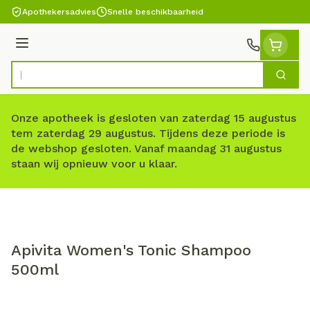
Ga naar de inhoud
Apothekersadvies
Snelle beschikbaarheid
Menu
Zoek
Product, merk, categorie...
Onze apotheek is gesloten van zaterdag 15 augustus
tem zaterdag 29 augustus. Tijdens deze periode is
de webshop gesloten. Vanaf maandag 31 augustus
staan wij opnieuw voor u klaar.
Apivita Women's Tonic Shampoo
500ml