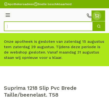
Ga naar de inhoud
Apothekersadvies
Snelle beschikbaarheid
Menu
Zoek
Product, merk, categorie...
Onze apotheek is gesloten van zaterdag 15 augustus
tem zaterdag 29 augustus. Tijdens deze periode is
de webshop gesloten. Vanaf maandag 31 augustus
staan wij opnieuw voor u klaar.
Suprima 1218 Slip Pvc Brede
Taille/beenelast. T58