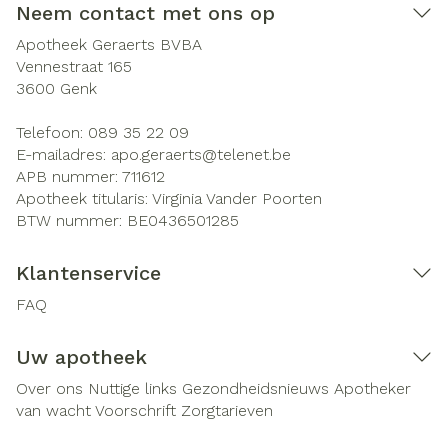
Neem contact met ons op
Apotheek Geraerts BVBA
Vennestraat 165
3600
Genk
Telefoon:
089 35 22 09
E-mailadres:
apo.geraerts@
telenet.be
APB nummer:
711612
Apotheek titularis:
Virginia Vander Poorten
BTW nummer:
BE0436501285
Klantenservice
FAQ
Uw apotheek
Over ons
Nuttige links
Gezondheidsnieuws
Apotheker
van wacht
Voorschrift
Zorgtarieven