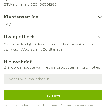
BTW nummer:
BE0436501285
Klantenservice
FAQ
Uw apotheek
Over ons
Nuttige links
Gezondheidsnieuws
Apotheker
van wacht
Voorschrift
Zorgtarieven
Nieuwsbrief
Blijf op de hoogte van nieuwe producten en promoties
E-mail adres
Inschrijven
Door op inschrijven te klikken, schrijft u zich in voor onze