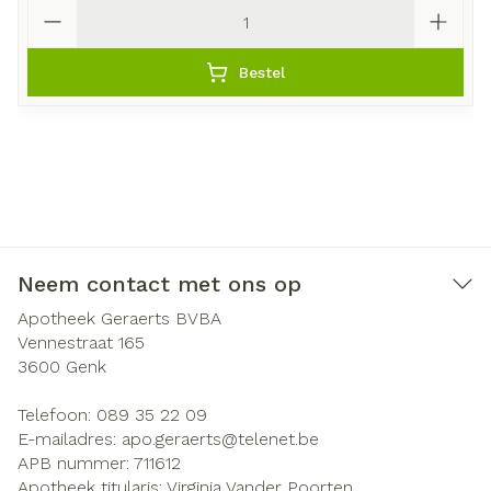
Aantal
Bestel
Neem contact met ons op
Apotheek Geraerts BVBA
Vennestraat 165
3600
Genk
Telefoon:
089 35 22 09
E-mailadres:
apo.geraerts@
telenet.be
APB nummer:
711612
Apotheek titularis:
Virginia Vander Poorten